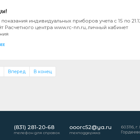
ы!
 показания индивидуальных приборов учета с 15 по 21.1
т Расчетного центра www.rc-nn.ru, личный кабинет
ния
ЕЕ
Вперед
В конец
(831) 281-20-68
ooorc52@ya.ru
603116, г
Гордеевск
телефон для справок
техподдержка