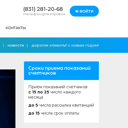
(831) 281-20-68
ВОЙТИ
телефон для справок
КОНТАКТЫ
я
новости
дорогие клиенты! с новым годом!
Сроки приема показаний
счетчиков
Прием показаний счетчиков
с 15 по 25
число каждого
месяца
до 5
числа рассылка квитанций
до 15
числа срок оплаты